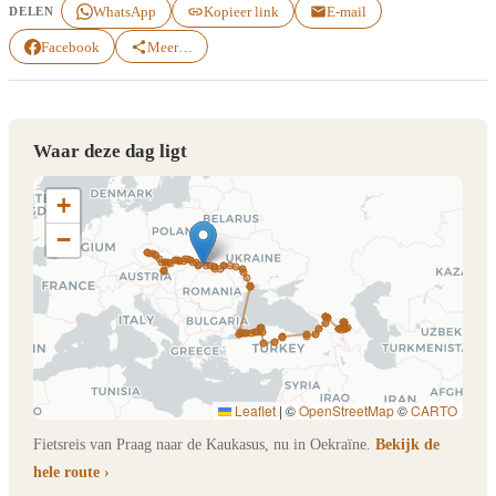
WhatsApp
Kopieer link
E-mail
DELEN
Facebook
Meer…
Waar deze dag ligt
+
−
Leaflet
|
©
OpenStreetMap
©
CARTO
Fietsreis van Praag naar de Kaukasus, nu in Oekraïne.
Bekijk de
hele route ›