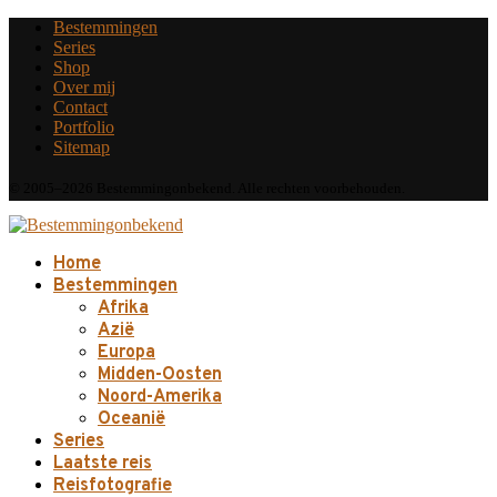
Bestemmingen
Series
Shop
Over mij
Contact
Portfolio
Sitemap
© 2005–2026 Bestemmingonbekend. Alle rechten voorbehouden.
Home
Bestemmingen
Afrika
Azië
Europa
Midden-Oosten
Noord-Amerika
Oceanië
Series
Laatste reis
Reisfotografie