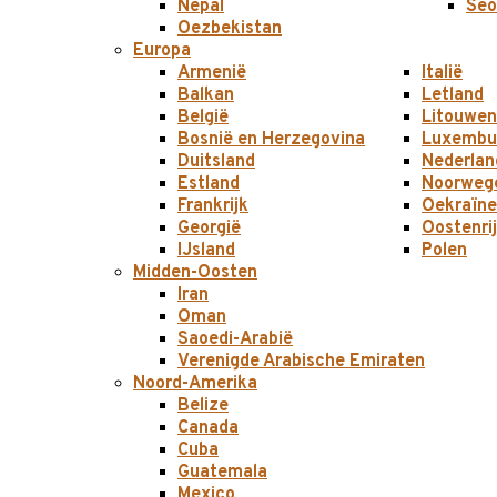
Nepal
Seo
Oezbekistan
Europa
Armenië
Italië
Balkan
Letland
België
Litouwen
Bosnië en Herzegovina
Luxembu
Duitsland
Nederlan
Estland
Noorweg
Frankrijk
Oekraïne
Georgië
Oostenri
IJsland
Polen
Midden-Oosten
Iran
Oman
Saoedi-Arabië
Verenigde Arabische Emiraten
Noord-Amerika
Belize
Canada
Cuba
Guatemala
Mexico