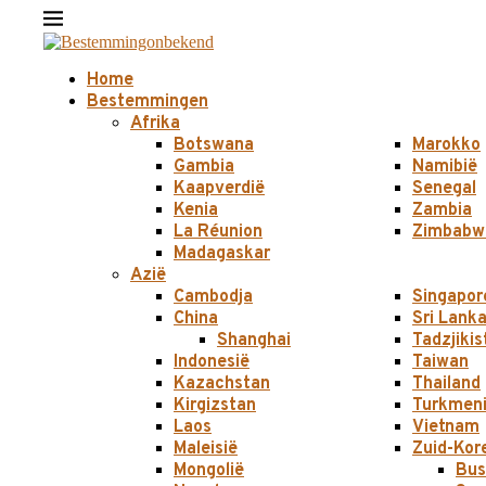
Home
Bestemmingen
Afrika
Botswana
Marokko
Gambia
Namibië
Kaapverdië
Senegal
Kenia
Zambia
La Réunion
Zimbabw
Madagaskar
Azië
Cambodja
Singapor
China
Sri Lank
Shanghai
Tadzjikis
Indonesië
Taiwan
Kazachstan
Thailand
Kirgizstan
Turkmeni
Laos
Vietnam
Maleisië
Zuid-Kor
Mongolië
Bus