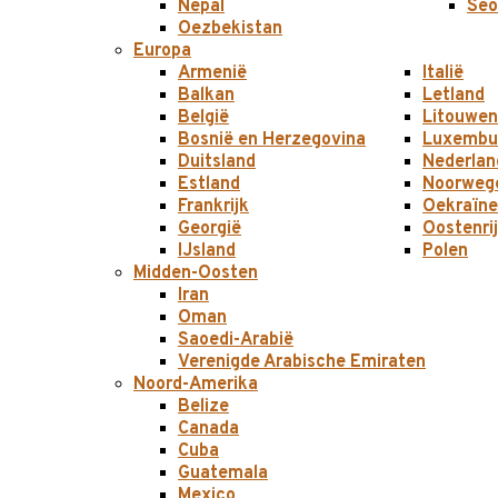
Nepal
Seo
Oezbekistan
Europa
Armenië
Italië
Balkan
Letland
België
Litouwen
Bosnië en Herzegovina
Luxembu
Duitsland
Nederlan
Estland
Noorweg
Frankrijk
Oekraïne
Georgië
Oostenri
IJsland
Polen
Midden-Oosten
Iran
Oman
Saoedi-Arabië
Verenigde Arabische Emiraten
Noord-Amerika
Belize
Canada
Cuba
Guatemala
Mexico