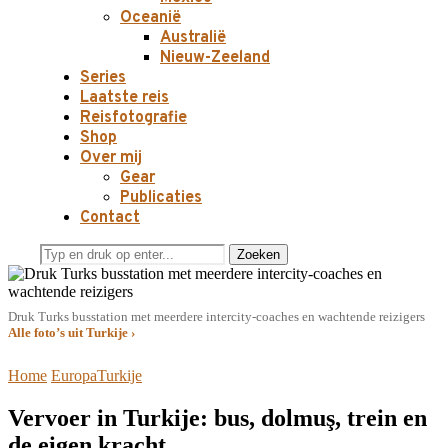
Oceanië
Australië
Nieuw-Zeeland
Series
Laatste reis
Reisfotografie
Shop
Over mij
Gear
Publicaties
Contact
Zoeken
Druk Turks busstation met meerdere intercity-coaches en wachtende reizigers
Alle foto’s uit Turkije ›
Home
Europa
Turkije
Vervoer in Turkije: bus, dolmuş, trein en
de eigen kracht