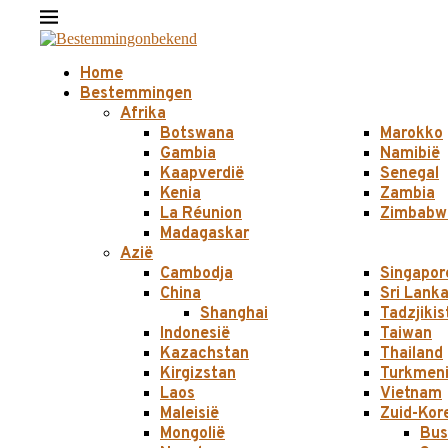
Home
Bestemmingen
Afrika
Botswana
Marokko
Gambia
Namibië
Kaapverdië
Senegal
Kenia
Zambia
La Réunion
Zimbabw
Madagaskar
Azië
Cambodja
Singapor
China
Sri Lank
Shanghai
Tadzjikis
Indonesië
Taiwan
Kazachstan
Thailand
Kirgizstan
Turkmeni
Laos
Vietnam
Maleisië
Zuid-Kor
Mongolië
Bus