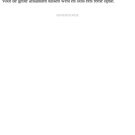
voor de grote afstanden tussen west en oost een reële optie.
ADVERTENTIE