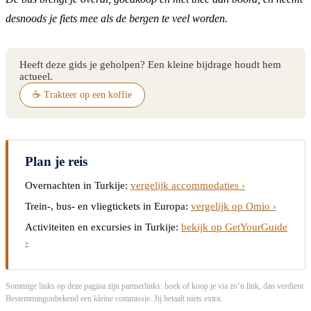
desnoods je fiets mee als de bergen te veel worden.
Heeft deze gids je geholpen? Een kleine bijdrage houdt hem
actueel.
☕ Trakteer op een koffie
Plan je reis
Overnachten in Turkije:
vergelijk accommodaties ›
Trein-, bus- en vliegtickets in Europa:
vergelijk op Omio ›
Activiteiten en excursies in Turkije:
bekijk op GetYourGuide
›
Sommige links op deze pagina zijn partnerlinks: boek of koop je via zo’n link, dan verdient
Bestemmingonbekend een kleine commissie. Jij betaalt niets extra.