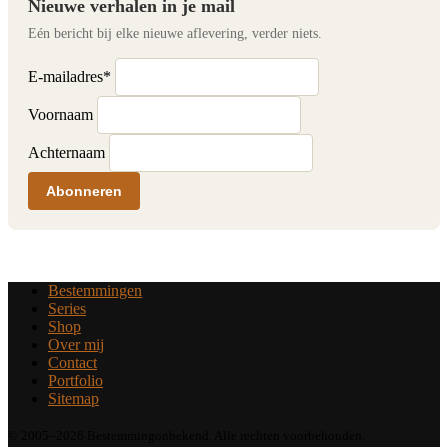
Nieuwe verhalen in je mail
Eén bericht bij elke nieuwe aflevering, verder niets.
E-mailadres
*
Voornaam
Achternaam
Abonneren
Bestemmingen
Series
Shop
Over mij
Contact
Portfolio
Sitemap
© 2005–2026 Bestemmingonbekend. Alle rechten voorbehouden.