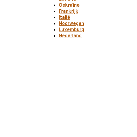
Oekraïne
Frankrijk
Italië
Noorwegen
Luxemburg
Nederland
Georgië
IJsland
Spanje
La Palma
Roemenië
Transnistrië
Turkije
Zwitserland
Rusland
Slowakije
Zweden
Tsjechië
Polen
Oostenrijk
België
Midden-Oosten