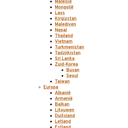
Maleisië
Mongolië
Laos
Kirgizstan
Malediven
Nepal
Thailand
Vietnam
Turkmenistan
Tadzjikistan
Sri Lanka
Zuid-Korea
Busan
Seoul
Taiwan
Europa
Albanië
Armenië
Balkan
Litouwen
Duitsland
Letland
Estland