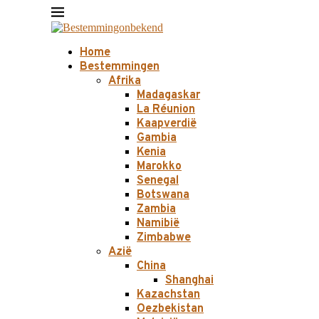
Home
Bestemmingen
Afrika
Madagaskar
La Réunion
Kaapverdië
Gambia
Kenia
Marokko
Senegal
Botswana
Zambia
Namibië
Zimbabwe
Azië
China
Shanghai
Kazachstan
Oezbekistan