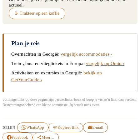
actueel.
☕ Trakteer op een koffie
Plan je reis
Overnachten in Georgië:
vergelijk accommodaties ›
Trein-, bus- en vliegtickets in Europa:
vergelijk op Omio ›
Activiteiten en excursies in Georgië:
bekijk op
GetYourGuide ›
Sommige links op deze pagina zijn partnerlinks: boek of koop je via zo’n link, dan verdient
Bestemmingonbekend een kleine commissie. Jij betaalt niets extra.
WhatsApp
Kopieer link
E-mail
DELEN
Facebook
Meer…