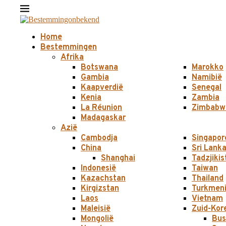
Home
Bestemmingen
Afrika
Botswana
Marokko
Gambia
Namibië
Kaapverdië
Senegal
Kenia
Zambia
La Réunion
Zimbabw
Madagaskar
Azië
Cambodja
Singapor
China
Sri Lank
Shanghai
Tadzjikis
Indonesië
Taiwan
Kazachstan
Thailand
Kirgizstan
Turkmeni
Laos
Vietnam
Maleisië
Zuid-Kor
Mongolië
Bus