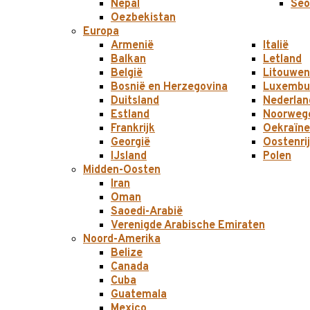
Nepal
Seo
Oezbekistan
Europa
Armenië
Italië
Balkan
Letland
België
Litouwen
Bosnië en Herzegovina
Luxembu
Duitsland
Nederlan
Estland
Noorweg
Frankrijk
Oekraïne
Georgië
Oostenri
IJsland
Polen
Midden-Oosten
Iran
Oman
Saoedi-Arabië
Verenigde Arabische Emiraten
Noord-Amerika
Belize
Canada
Cuba
Guatemala
Mexico